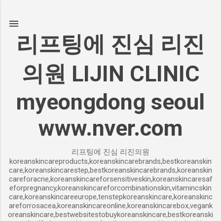
기본 콘텐츠로 건너뛰기
리프팅에 진심 리진
의원 LIJIN CLINIC
myeongdong seoul
www.nver.com
리프팅에 진심 리진의원
koreanskincareproducts,koreanskincarebrands,bestkoreanskin
care,koreanskincarestep,bestkoreanskincarebrands,koreanskin
careforacne,koreanskincareforsensitiveskin,koreanskincaresaf
eforpregnancy,koreanskincareforcombinationskin,vitamincskin
care,koreanskincareeurope,tenstepkoreanskincare,koreanskinc
areforrosacea,koreanskincareonline,koreanskincarebox,vegank
oreanskincare,bestwebsitestobuykoreanskincare,bestkoreanski