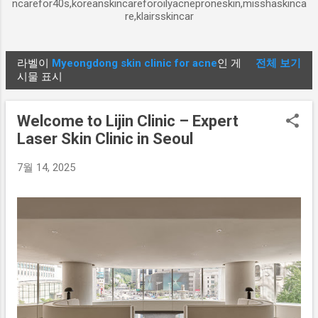
ncarefor40s,koreanskincareforoilyacneproneskin,misshaskinca
re,klairsskincar
라벨이
Myeongdong skin clinic for acne
인 게
전체 보기
글
시물 표시
Welcome to Lijin Clinic – Expert
Laser Skin Clinic in Seoul
7월 14, 2025