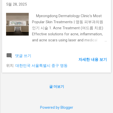
5월 28, 2025
📍 Clinic Location & Hours Clinic Name: Lijin Clinic (리진의
원) Address: 3rd Floor, 55 Namdaemun-ro, Jung-gu, Seoul,
Myeongdong Dermatology Clinic’s Most
South Kor...
Popular Skin Treatments | 명동 피부과의원
인기 시술 1. Acne Treatment (여드름 치료)
Effective solutions for acne, inflammation,
and acne scars using laser and medical
skincare. 레이저와 메디컬 스킨케어로 여드
름, 염증, 여드름 자국까지 효과적으로 개선합
댓글 쓰기
니다. 2. Laser Toning & Brightening (레이저
자세한 내용 보기
토닝 & 미백) Gentle laser treatment to
위치:
대한민국 서울특별시 중구 명동
brighten dull skin, reduce pigmentation, and
create a radiant look. 칙칙한 피부톤을 개선
하고 잡티를 줄이는 부드러운 미백 레이저 시
글 더보기
술입니다. 3. Pore & Sebum Control (모공 &
피지 조절) Minimize pores and control
sebum production for smoother and clearer
skin. 모공을 축소하고 피지 분비를 조절해 매
Powered by Blogger
끄럽고 깨끗한 피부를 만들어줍니다. 4. Anti-