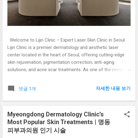
Welcome to Lijin Clinic – Expert Laser Skin Clinic in Seoul
Lijin Clinic is a premier dermatology and aesthetic laser
center located in the heart of Seoul, offering cutting-edge
skin rejuvenation, pigmentation correction, anti-aging
solutions, and acne scar treatments. As one of the most
trusted laser clinics in Korea, we combine advanced medical
technology with decades of clinical expertise to help you
자세한 내용 보기
댓글 1개
achieve radiant, youthful skin. Whether you're dealing with
stubborn acne, redness, enlarged pores, melasma, or just
want to improve your overall skin texture, Lijin Clinic provides
Myeongdong Dermatology Clinic’s
customized treatment plans that deliver real, lasting results.
Most Popular Skin Treatments | 명동
Located just minutes from Myeongdong and Namdaemun,
our clinic is a top destination for both local and international
피부과의원 인기 시술
patients seeking safe, effective Korean skincare solutions.